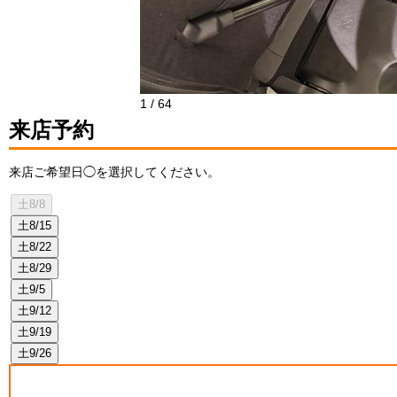
1
/
64
来店予約
来店ご希望日◯を選択してください。
土
8/8
土
8/15
土
8/22
土
8/29
土
9/5
土
9/12
土
9/19
土
9/26