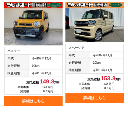
スペーシア
ハスラー
年式
令和07年11月
年式
令和07年12月
走行距離
10km
走行距離
10km
検査期限
令和10年11月
検査期限
令和10年12月
153.8
支払総額
万円
149.8
支払総額
万円
車両本体
145万円
車両本体
141万円
諸費用
8.8万円
諸費用
8.8万円
詳細はこちら
詳細はこちら