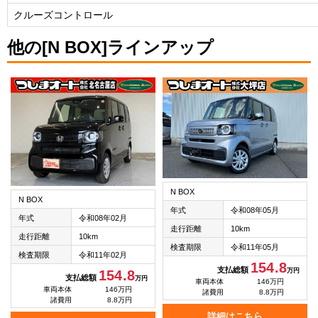
クルーズコントロール
他の[N BOX]ラインアップ
N BOX
N BOX
年式
令和08年05月
年式
令和08年02月
走行距離
10km
走行距離
10km
検査期限
令和11年05月
検査期限
令和11年02月
154.8
支払総額
万円
154.8
支払総額
万円
車両本体
146万円
車両本体
146万円
諸費用
8.8万円
諸費用
8.8万円
詳細はこちら