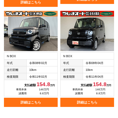
詳細はこちら
N BOX
N BOX
年式
令和08年02月
年式
令和08年04月
走行距離
10km
走行距離
10km
検査期限
令和11年02月
検査期限
令和11年04月
154.8
154.8
支払総額
支払総額
万円
万円
車両本体
146万円
車両本体
146万円
諸費用
8.8万円
諸費用
8.8万円
詳細はこちら
詳細はこちら