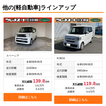
他の[軽自動車]ラインアップ
スペーシア
N BOX
年式
令和06年05月
年式
令和03年08月
走行距離
11253km
走行距離
34810km
検査期限
令和08年05月
検査期限
令和08年08月
139.8
支払総額
万円
119.8
支払総額
万円
車両本体
131万円
車両本体
111万円
諸費用
8.8万円
諸費用
8.8万円
詳細はこちら
詳細はこちら