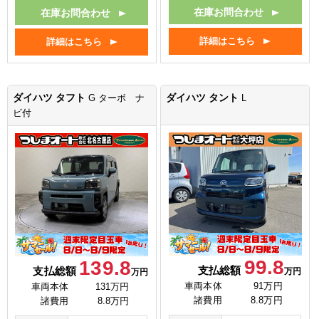
在庫お問合わせ
在庫お問合わせ
詳細はこちら
詳細はこちら
ダイハツ タフト
ダイハツ タント
G ターボ ナ
L
ビ付
99.8
139.8
支払総額
支払総額
万円
万円
車両本体
91万円
車両本体
131万円
諸費用
8.8万円
諸費用
8.8万円