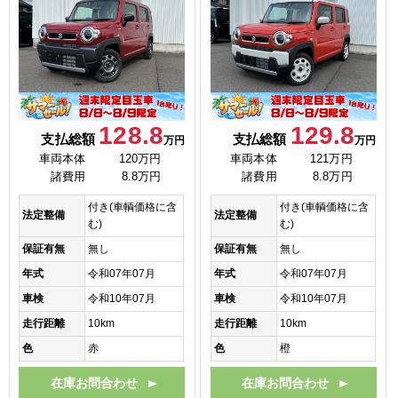
128.8
129.8
支払総額
支払総額
万円
万円
車両本体
120万円
車両本体
121万円
諸費用
8.8万円
諸費用
8.8万円
付き(車輌価格に含
付き(車輌価格に含
法定整備
法定整備
む)
む)
保証有無
無し
保証有無
無し
年式
令和07年07月
年式
令和07年07月
車検
令和10年07月
車検
令和10年07月
走行距離
10km
走行距離
10km
色
赤
色
橙
在庫お問合わせ
在庫お問合わせ