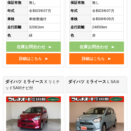
保証有無
無し
保証有無
無し
年式
令和03年07月
年式
令和03年07月
車検
車検整備付
車検
令和08年09月
走行距離
32081km
走行距離
24850km
色
緑
色
赤
在庫お問合わせ
在庫お問合わせ
詳細はこちら
詳細はこちら
ダイハツ ミライース
ダイハツ ミライース
X リミテ
L SAⅢ
ッドSAIIIナビ付