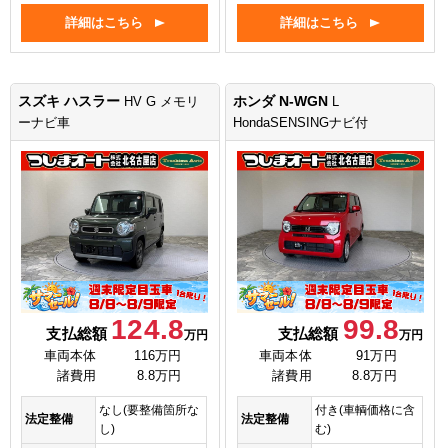
詳細はこちら
詳細はこちら
スズキ ハスラー
ホンダ N-WGN
HV G メモリ
L
ーナビ車
HondaSENSINGナビ付
124.8
99.8
支払総額
支払総額
万円
万円
車両本体
116万円
車両本体
91万円
諸費用
8.8万円
諸費用
8.8万円
なし(要整備箇所な
付き(車輌価格に含
法定整備
法定整備
し)
む)