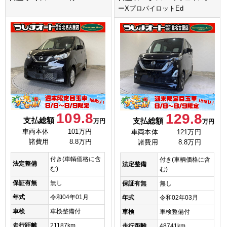
ーXプロパイロットEd
109.8
129.8
支払総額
支払総額
万円
万円
車両本体
101万円
車両本体
121万円
諸費用
8.8万円
諸費用
8.8万円
付き(車輌価格に含
付き(車輌価格に含
法定整備
法定整備
む)
む)
保証有無
無し
保証有無
無し
年式
令和04年01月
年式
令和02年03月
車検
車検整備付
車検
車検整備付
走行距離
21187km
走行距離
48741km