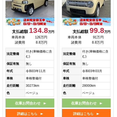
134.8
99.8
支払総額
支払総額
万円
万円
車両本体
126万円
車両本体
91万円
諸費用
8.8万円
諸費用
8.8万円
付き(車輌価格に含
付き(車輌価格に含
法定整備
法定整備
む)
む)
保証有無
無し
保証有無
無し
年式
令和03年11月
年式
令和03年03月
車検
車検整備付
車検
車検整備付
走行距離
30273km
走行距離
28000km
色
ベージュ
色
ベージュ
在庫お問合わせ
在庫お問合わせ
詳細はこちら
詳細はこちら