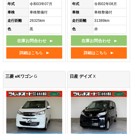
年式
令和03年07月
年式
令和02年08月
車検
車検整備付
車検
車検整備付
走行距離
26325km
走行距離
31389km
色
黒
色
赤
在庫お問合わせ
在庫お問合わせ
詳細はこちら
詳細はこちら
三菱 eKワゴン
日産 デイズ
G
X