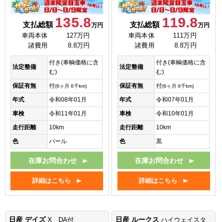
135.8
119.8
支払総額
支払総額
万円
万円
車両本体
127万円
車両本体
111万円
諸費用
8.8万円
諸費用
8.8万円
付き(車輌価格に含
付き(車輌価格に含
法定整備
法定整備
む)
む)
保証有無
付
保証有無
付
(6ヶ月 6千km)
(6ヶ月 6千km)
年式
令和08年01月
年式
令和07年01月
車検
令和11年01月
車検
令和10年01月
走行距離
10km
走行距離
10km
色
パール
色
黒
在庫お問合わせ
在庫お問合わせ
詳細はこちら
詳細はこちら
日産 デイズ
日産 ルークス
X DA付
ハイウェイスタ