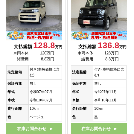
128.8
136.8
支払総額
支払総額
万円
万円
車両本体
120万円
車両本体
128万円
諸費用
8.8万円
諸費用
8.8万円
付き(車輌価格に含
付き(車輌価格に含
法定整備
法定整備
む)
む)
保証有無
無し
保証有無
無し
年式
令和07年07月
年式
令和07年11月
車検
令和10年07月
車検
令和10年11月
走行距離
10km
走行距離
10km
色
ベージュ
色
黒
在庫お問合わせ
在庫お問合わせ