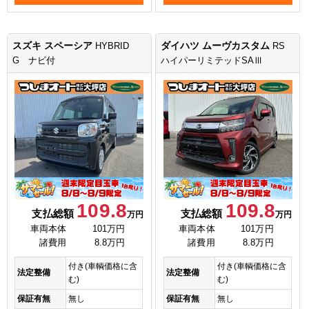
スズキ スペーシア
ダイハツ ムーヴカスタム
HYBRID
RS
G ナビ付
ハイパーリミテッドSAⅢ
109.8
109.8
支払総額
支払総額
万円
万円
車両本体
101万円
車両本体
101万円
諸費用
8.8万円
諸費用
8.8万円
付き(車輌価格に含
付き(車輌価格に含
法定整備
法定整備
む)
む)
保証有無
無し
保証有無
無し