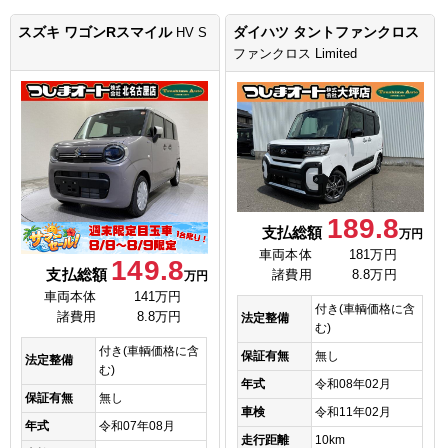
スズキ ワゴンRスマイル
ダイハツ タントファンクロス
HV S
ファンクロス Limited
189.8
支払総額
万円
車両本体
181万円
149.8
支払総額
諸費用
8.8万円
万円
車両本体
141万円
付き(車輌価格に含
諸費用
8.8万円
法定整備
む)
付き(車輌価格に含
保証有無
無し
法定整備
む)
年式
令和08年02月
保証有無
無し
車検
令和11年02月
年式
令和07年08月
走行距離
10km