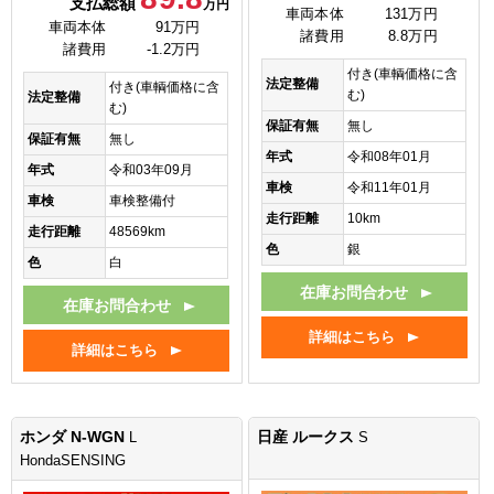
支払総額
万円
車両本体
131万円
車両本体
91万円
諸費用
8.8万円
諸費用
-1.2万円
付き(車輌価格に含
法定整備
付き(車輌価格に含
む)
法定整備
む)
保証有無
無し
保証有無
無し
年式
令和08年01月
年式
令和03年09月
車検
令和11年01月
車検
車検整備付
走行距離
10km
走行距離
48569km
色
銀
色
白
在庫お問合わせ
在庫お問合わせ
詳細はこちら
詳細はこちら
ホンダ N-WGN
日産 ルークス
L
S
HondaSENSING