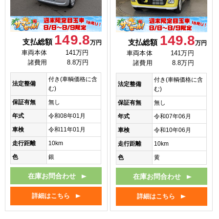
149.8
149.8
支払総額
支払総額
万円
万円
車両本体
141万円
車両本体
141万円
諸費用
8.8万円
諸費用
8.8万円
付き(車輌価格に含
付き(車輌価格に含
法定整備
法定整備
む)
む)
保証有無
無し
保証有無
無し
年式
令和08年01月
年式
令和07年06月
車検
令和11年01月
車検
令和10年06月
走行距離
10km
走行距離
10km
色
銀
色
黄
在庫お問合わせ
在庫お問合わせ
詳細はこちら
詳細はこちら