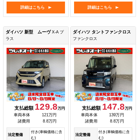
詳細はこちら
詳細はこちら
ダイハツ 新型 ムーヴ
ダイハツ タントファンクロス
X-A プ
ラス
ファンクロス
129.8
147.8
支払総額
支払総額
万円
万円
車両本体
121万円
車両本体
139万円
諸費用
8.8万円
諸費用
8.8万円
付き(車輌価格に含
付き(車輌価格に含
法定整備
法定整備
む)
む)