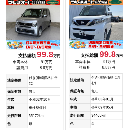
99.8
99.8
支払総額
支払総額
万円
万円
車両本体
91万円
車両本体
91万円
諸費用
8.8万円
諸費用
8.8万円
付き(車輌価格に含
付き(車輌価格に含
法定整備
法定整備
む)
む)
保証有無
無し
保証有無
無し
年式
令和03年01月
年式
令和02年10月
車検
令和09年05月
車検
車検整備付
走行距離
34465km
走行距離
35172km
色
白
色
銀