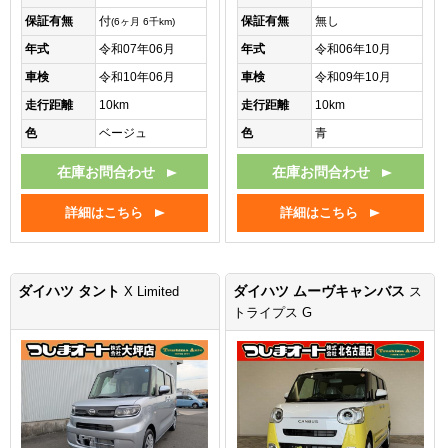
保証有無
付
保証有無
無し
(6ヶ月 6千km)
年式
令和07年06月
年式
令和06年10月
車検
令和10年06月
車検
令和09年10月
走行距離
10km
走行距離
10km
色
ベージュ
色
青
在庫お問合わせ
在庫お問合わせ
詳細はこちら
詳細はこちら
ダイハツ タント
ダイハツ ムーヴキャンバス
X Limited
ス
トライプス G