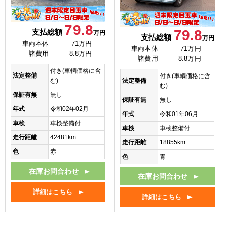
79.8
79.8
支払総額
万円
支払総額
万円
車両本体
71万円
車両本体
71万円
諸費用
8.8万円
諸費用
8.8万円
付き(車輌価格に含
法定整備
付き(車輌価格に含
法定整備
む)
む)
保証有無
無し
保証有無
無し
年式
令和02年02月
年式
令和01年06月
車検
車検整備付
車検
車検整備付
走行距離
42481km
走行距離
18855km
色
赤
色
青
在庫お問合わせ
在庫お問合わせ
詳細はこちら
詳細はこちら