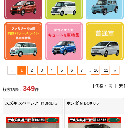
«
1
2
3
4
5
6
7
...
10
11
»
[ 価格：
高
｜
安
]
349
検索結果：
件
スズキ スペーシア
ホンダ N BOX
HYBRID G
0.6