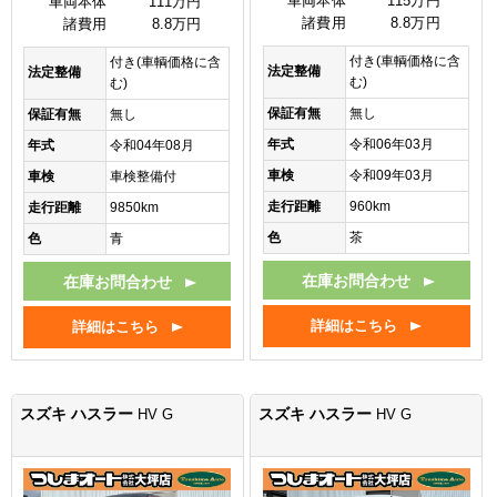
車両本体
115万円
車両本体
111万円
諸費用
8.8万円
諸費用
8.8万円
付き(車輌価格に含
付き(車輌価格に含
法定整備
法定整備
む)
む)
保証有無
無し
保証有無
無し
年式
令和06年03月
年式
令和04年08月
車検
令和09年03月
車検
車検整備付
走行距離
960km
走行距離
9850km
色
茶
色
青
在庫お問合わせ
在庫お問合わせ
詳細はこちら
詳細はこちら
スズキ ハスラー
スズキ ハスラー
HV G
HV G