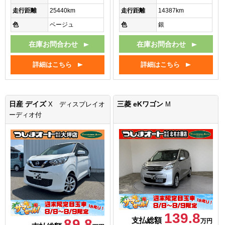
走行距離
25440km
走行距離
14387km
色
ベージュ
色
銀
在庫お問合わせ
在庫お問合わせ
詳細はこちら
詳細はこちら
日産 デイズ
三菱 eKワゴン
X ディスプレイオ
M
ーディオ付
139.8
支払総額
89.8
万円