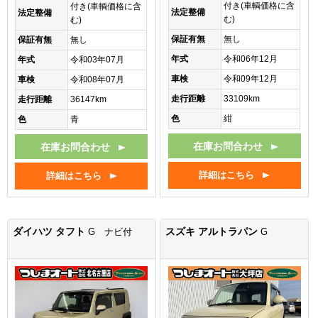
付き(車輌価格に含
付き(車輌価格に含
法定整備
法定整備
む)
む)
保証有無
無し
保証有無
無し
年式
令和06年12月
年式
令和03年07月
車検
令和09年12月
車検
令和08年07月
走行距離
33109km
走行距離
36147km
色
紺
色
青
在庫お問合わせ
在庫お問合わせ
詳細はこちら
詳細はこちら
ダイハツ タフト
スズキ アルトラパン
G ナビ付
G