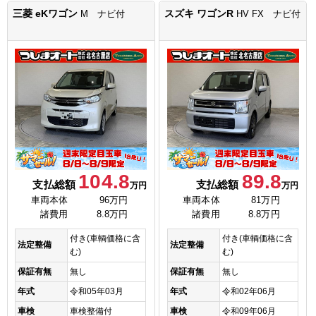
三菱 eKワゴン
スズキ ワゴンR
M ナビ付
HV FX ナビ付
104.8
89.8
支払総額
支払総額
万円
万円
車両本体
96万円
車両本体
81万円
諸費用
8.8万円
諸費用
8.8万円
付き(車輌価格に含
付き(車輌価格に含
法定整備
法定整備
む)
む)
保証有無
無し
保証有無
無し
年式
令和05年03月
年式
令和02年06月
車検
車検整備付
車検
令和09年06月