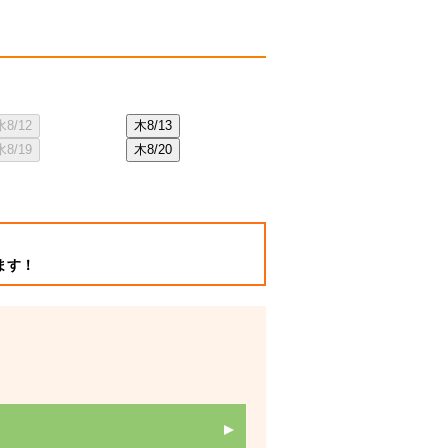
水
8/12
木
8/13
金
8/21
土
8/2
水
8/19
木
8/20
金
8/28
土
8/2
ます！