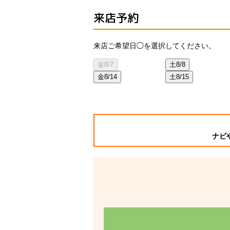
来店予約
来店ご希望日◯を選択してください。
金
8/7
土
8/8
金
8/14
土
8/15
ナビ