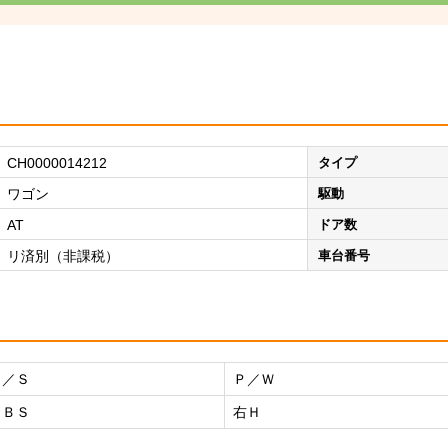
CH0000014212
タイプ
ワゴン
駆動
AT
ドア数
リ済別（非課税）
車台番号
Ｐ／Ｓ
Ｐ／Ｗ
ＡＢＳ
右Ｈ