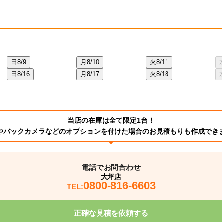
日
8/9
月
8/10
火
8/11
日
8/16
月
8/17
火
8/18
当店の在庫は全て限定1台！
やバックカメラなどのオプションを付けた場合のお見積もりも作成でき
電話でお問合わせ
大坪店
0800-816-6603
TEL:
正確な見積を依頼する