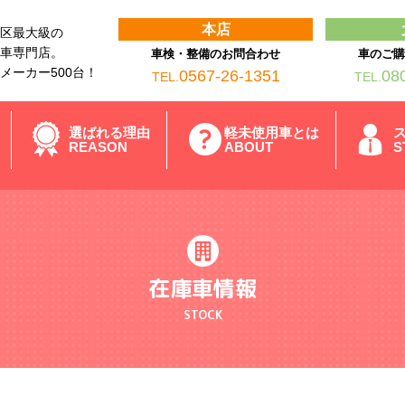
本店
区最大級の
車専門店。
車検・整備のお問合わせ
車のご
メーカー500台！
0567-26-1351
08
TEL.
TEL.
選ばれる理由
軽未使用車とは
REASON
ABOUT
S
在庫車情報
STOCK