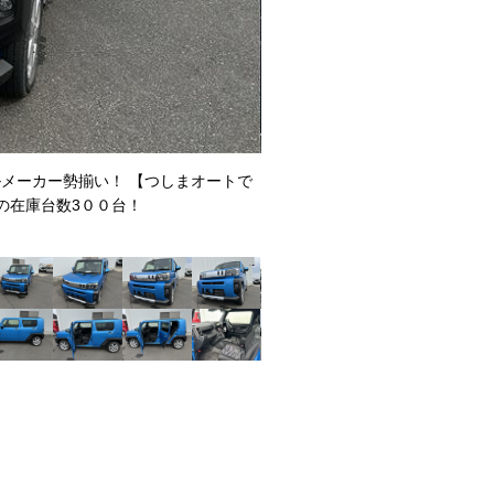
メーカー勢揃い！ 【つしまオートで
お問い合わせやご質問などもお気
の在庫台数3００台！
１（店舗直通ダイヤル）までどう