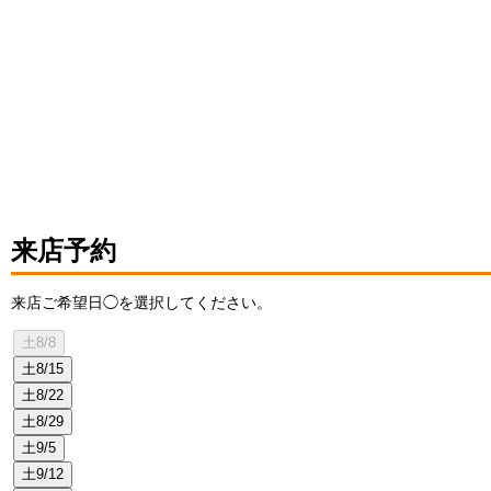
来店予約
来店ご希望日◯を選択してください。
土
8/8
土
8/15
土
8/22
土
8/29
土
9/5
土
9/12