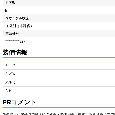
ドア数
5
リサイクル状況
リ済別（非課税）
車台番号
***********327
装備情報
Ａ／Ｃ
Ｐ／Ｗ
アルミ
右Ｈ
PRコメント
愛知県・西尾張域で最大級の新車・未使用車・中古車を取り扱う専門