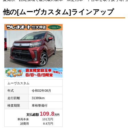
他の[ムーヴカスタム]ラインアップ
ムーヴカスタム
年式
令和02年08月
走行距離
31389km
検査期限
車検整備付
109.8
支払総額
万円
車両本体
101万円
諸費用
8.8万円