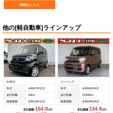
詳細はこちら
他の[軽自動車]ラインアップ
N BOX
スペーシア
年式
令和07年12月
年式
令和06年04月
走行距離
10km
走行距離
23308km
検査期限
令和10年12月
検査期限
令和09年04月
154.8
134.8
支払総額
支払総額
万円
万円