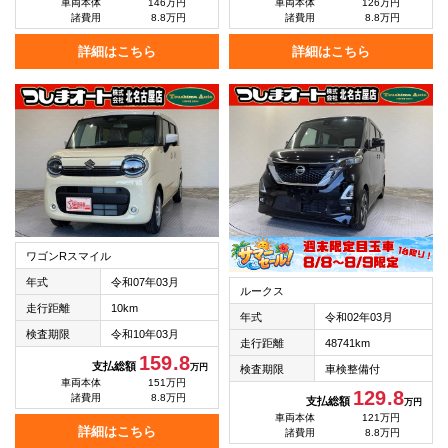
車両本体
146万円
車両本体
126万円
諸費用
8.8万円
諸費用
8.8万円
詳細はこちら
詳細はこちら
ワゴンRスマイル
年式
令和07年03月
ルークス
走行距離
10km
年式
令和02年03月
検査期限
令和10年03月
走行距離
48741km
159.8
支払総額
万円
検査期限
車検整備付
車両本体
151万円
129.8
諸費用
8.8万円
支払総額
万円
車両本体
121万円
詳細はこちら
諸費用
8.8万円