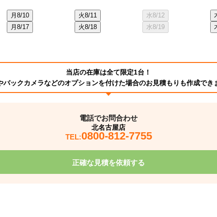
月
8/10
火
8/11
水
8/12
月
8/17
火
8/18
水
8/19
当店の在庫は全て限定1台！
やバックカメラなどのオプションを付けた場合のお見積もりも作成でき
電話でお問合わせ
北名古屋店
0800-812-7755
TEL:
正確な見積を依頼する