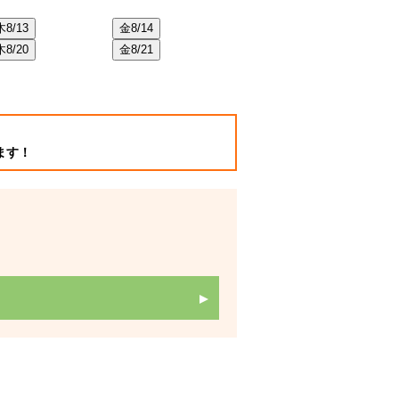
木
8/13
金
8/14
土
8/22
日
8/2
木
8/20
金
8/21
土
8/29
日
8/3
ます！