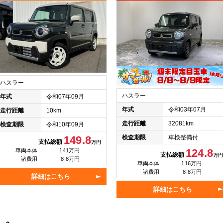
ハスラー
ハスラー
年式
令和07年09月
年式
令和03年07月
走行距離
10km
走行距離
32081km
検査期限
令和10年09月
検査期限
車検整備付
149.8
支払総額
万円
124.8
車両本体
141万円
支払総額
万円
諸費用
8.8万円
車両本体
116万円
諸費用
8.8万円
詳細はこちら
詳細はこちら