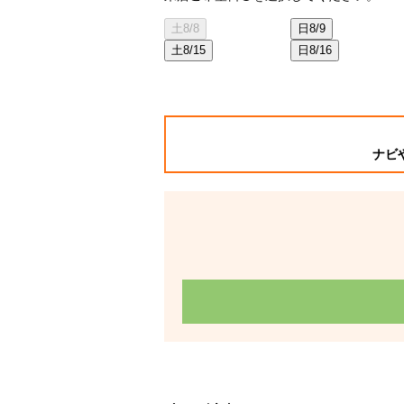
土
8/8
日
8/9
土
8/15
日
8/16
ナビ