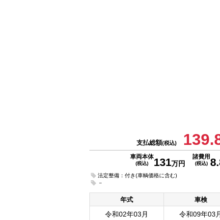
139.
支払総額
(税込)
車両本体
諸費用
131
8.
万円
(税込)
(税込)
法定整備：付き(車輌価格に含む)
－
年式
車検
令和02年03月
令和09年03