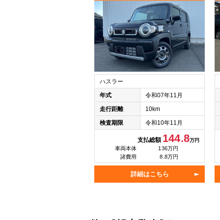
ハスラー
年式
令和07年11月
走行距離
10km
検査期限
令和10年11月
144.8
支払総額
万円
車両本体
136万円
諸費用
8.8万円
詳細はこちら