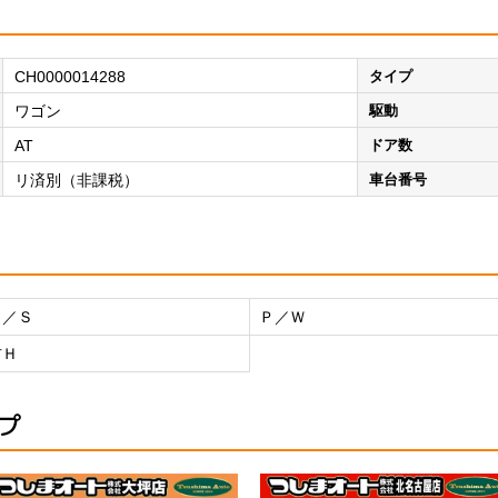
CH0000014288
タイプ
ワゴン
駆動
AT
ドア数
リ済別（非課税）
車台番号
Ｐ／Ｓ
Ｐ／Ｗ
右Ｈ
プ