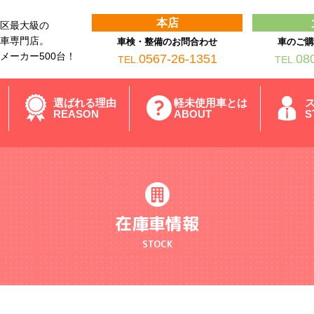
本店
区最大級の
車専門店。
車検・整備のお問合わせ
車のご
メーカー500台！
0567-26-1351
08
TEL.
TEL.
選ばれる理由
軽未使用車とは
REASON
ABOUT
S
在庫車情報
STOCK