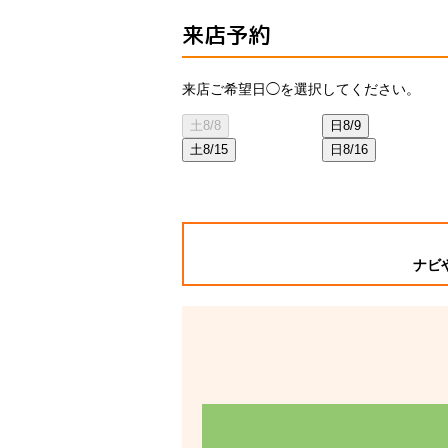
来店予約
来店ご希望日◯を選択してください。
土
8/8
日
8/9
土
8/15
日
8/16
ナビ