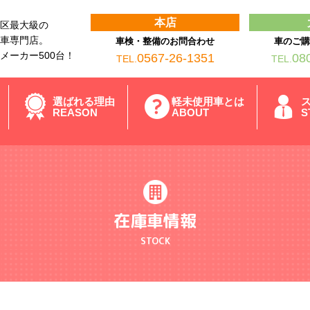
本店
区最大級の
車専門店。
車検・整備のお問合わせ
車のご
メーカー500台！
0567-26-1351
08
TEL.
TEL.
選ばれる理由
軽未使用車とは
REASON
ABOUT
S
在庫車情報
STOCK