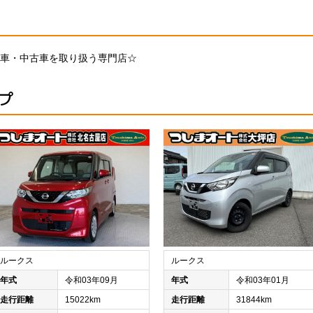
車・中古車を取り扱う専門店☆
プ
ルークス
ルークス
年式
令和03年09月
年式
令和03年01月
走行距離
15022km
走行距離
31844km