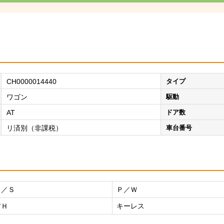
CH0000014440
タイプ
ワゴン
駆動
AT
ドア数
リ済別（非課税）
車台番号
Ｐ／Ｓ
Ｐ／Ｗ
右Ｈ
キーレス