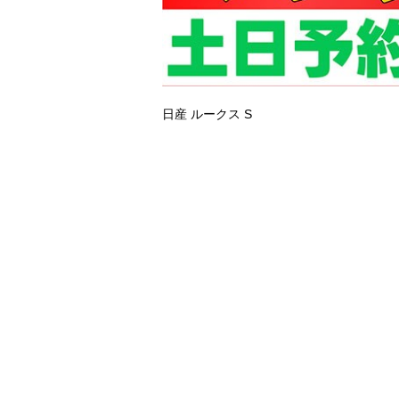
日産 ルークス
S