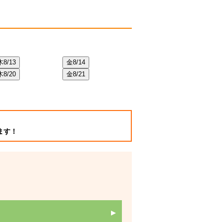
木
8/13
金
8/14
土
8/22
日
8/2
木
8/20
金
8/21
土
8/29
日
8/3
ます！