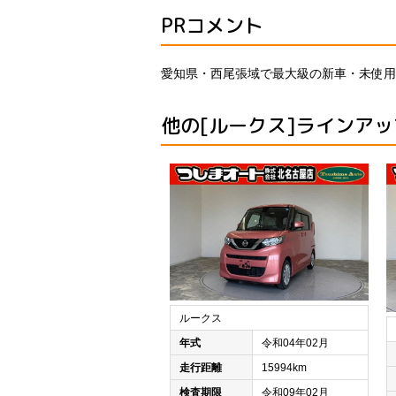
PRコメント
愛知県・西尾張域で最大級の新車・未使用
他の[ルークス]ラインアッ
ルークス
年式
令和04年02月
走行距離
15994km
検査期限
令和09年02月