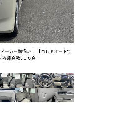
メーカー勢揃い！ 【つしまオートで
お問い合わせやご質問などもお気
の在庫台数3００台！
１（店舗直通ダイヤル）までどう