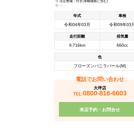
法定整備：付き(車輌価格に含む)
－
年式
車検
令和04年03月
令和09年03
走行距離
排気量
9,716km
660cc
色
フローズンバニラパール(M)
電話でお問い合わせ
大坪店
0800-816-6603
TEL:
来店予約・お問合せ