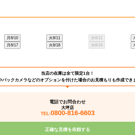
月
8/10
火
8/11
水
8/12
月
8/17
火
8/18
水
8/19
当店の在庫は全て限定1台！
やバックカメラなどのオプションを付けた場合のお見積もりも作成でき
電話でお問合わせ
大坪店
0800-816-6603
TEL:
正確な見積を依頼する