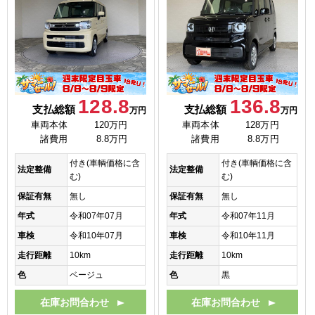
128.8
136.8
支払総額
支払総額
万円
万円
車両本体
120万円
車両本体
128万円
諸費用
8.8万円
諸費用
8.8万円
付き(車輌価格に含
付き(車輌価格に含
法定整備
法定整備
む)
む)
保証有無
無し
保証有無
無し
年式
令和07年07月
年式
令和07年11月
車検
令和10年07月
車検
令和10年11月
走行距離
10km
走行距離
10km
色
ベージュ
色
黒
在庫お問合わせ
在庫お問合わせ