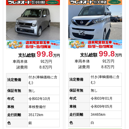
99.8
99.8
支払総額
支払総額
万円
万円
車両本体
91万円
車両本体
91万円
諸費用
8.8万円
諸費用
8.8万円
付き(車輌価格に含
付き(車輌価格に含
法定整備
法定整備
む)
む)
保証有無
無し
保証有無
無し
年式
令和03年01月
年式
令和02年10月
車検
令和09年05月
車検
車検整備付
走行距離
34465km
走行距離
35172km
色
白
色
銀