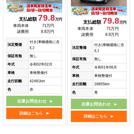
79.8
79.8
支払総額
万円
支払総額
万円
車両本体
71万円
車両本体
71万円
諸費用
8.8万円
諸費用
8.8万円
付き(車輌価格に含
法定整備
付き(車輌価格に含
法定整備
む)
む)
保証有無
無し
保証有無
無し
年式
令和02年02月
年式
令和01年06月
車検
車検整備付
車検
車検整備付
走行距離
42481km
走行距離
18855km
色
赤
色
青
在庫お問合わせ
在庫お問合わせ
詳細はこちら
詳細はこちら