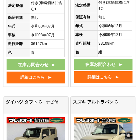
付き(車輌価格に含
付き(車輌価格に含
法定整備
法定整備
む)
む)
保証有無
無し
保証有無
無し
年式
令和06年12月
年式
令和03年07月
車検
令和09年12月
車検
令和08年07月
走行距離
33109km
走行距離
36147km
色
紺
色
青
在庫お問合わせ
在庫お問合わせ
詳細はこちら
詳細はこちら
ダイハツ タフト
スズキ アルトラパン
G ナビ付
G