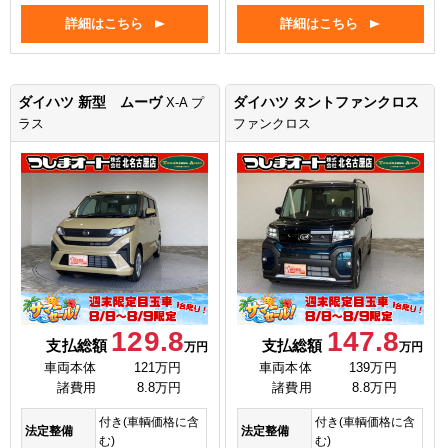
詳細はこちら
詳細はこちら
ダイハツ 新型 ムーヴ
ダイハツ タントファンクロス
X-A プ
ラス
ファンクロス
129.8
147.8
支払総額
支払総額
万円
万円
車両本体
121万円
車両本体
139万円
諸費用
8.8万円
諸費用
8.8万円
付き(車輌価格に含
付き(車輌価格に含
法定整備
法定整備
む)
む)