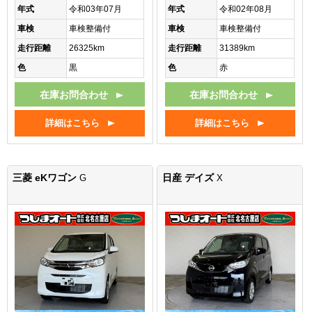
年式
令和03年07月
年式
令和02年08月
車検
車検整備付
車検
車検整備付
走行距離
26325km
走行距離
31389km
色
黒
色
赤
在庫お問合わせ
在庫お問合わせ
詳細はこちら
詳細はこちら
三菱 eKワゴン
日産 デイズ
G
X