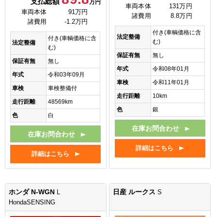
支払総額
万円
車両本体
131万円
車両本体
91万円
諸費用
8.8万円
諸費用
-1.2万円
付き(車輌価格に含
法定整備
付き(車輌価格に含
む)
法定整備
む)
保証有無
無し
保証有無
無し
年式
令和08年01月
年式
令和03年09月
車検
令和11年01月
車検
車検整備付
走行距離
10km
走行距離
48569km
色
銀
色
白
在庫お問合わせ
在庫お問合わせ
詳細はこちら
詳細はこちら
ホンダ N-WGN
日産 ルークス
L
S
HondaSENSING