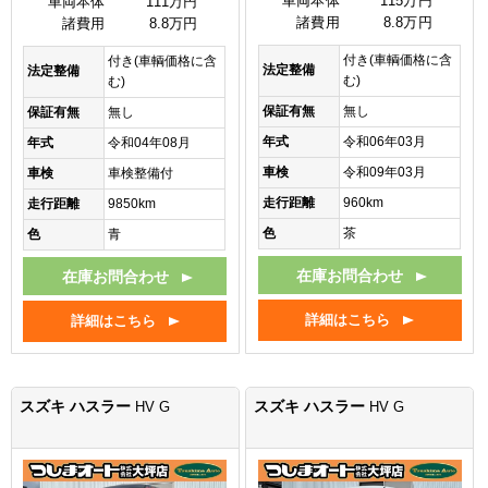
車両本体
115万円
車両本体
111万円
諸費用
8.8万円
諸費用
8.8万円
付き(車輌価格に含
付き(車輌価格に含
法定整備
法定整備
む)
む)
保証有無
無し
保証有無
無し
年式
令和06年03月
年式
令和04年08月
車検
令和09年03月
車検
車検整備付
走行距離
960km
走行距離
9850km
色
茶
色
青
在庫お問合わせ
在庫お問合わせ
詳細はこちら
詳細はこちら
スズキ ハスラー
スズキ ハスラー
HV G
HV G