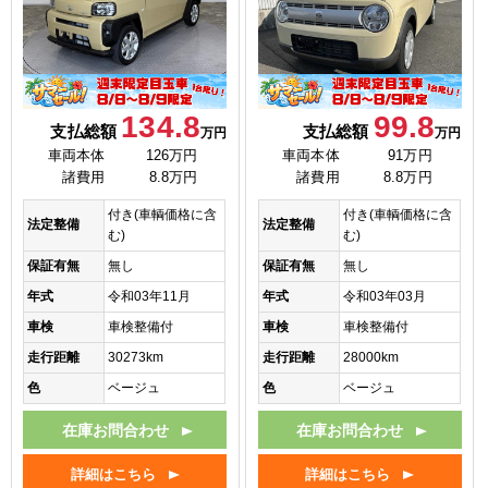
134.8
99.8
支払総額
支払総額
万円
万円
車両本体
126万円
車両本体
91万円
諸費用
8.8万円
諸費用
8.8万円
付き(車輌価格に含
付き(車輌価格に含
法定整備
法定整備
む)
む)
保証有無
無し
保証有無
無し
年式
令和03年11月
年式
令和03年03月
車検
車検整備付
車検
車検整備付
走行距離
30273km
走行距離
28000km
色
ベージュ
色
ベージュ
在庫お問合わせ
在庫お問合わせ
詳細はこちら
詳細はこちら