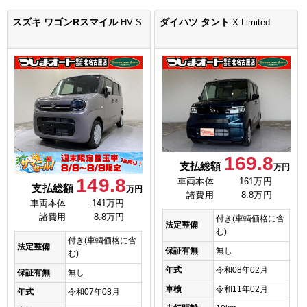
スズキ ワゴンRスマイル
ダイハツ タント
HV S
X Limited
169.8
支払総額
万円
149.8
車両本体
161万円
支払総額
万円
諸費用
8.8万円
車両本体
141万円
諸費用
8.8万円
付き(車輌価格に含
法定整備
む)
付き(車輌価格に含
法定整備
保証有無
無し
む)
年式
令和08年02月
保証有無
無し
車検
令和11年02月
年式
令和07年08月