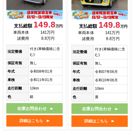
149.8
149.8
支払総額
支払総額
万円
万円
車両本体
141万円
車両本体
141万円
諸費用
8.8万円
諸費用
8.8万円
付き(車輌価格に含
付き(車輌価格に含
法定整備
法定整備
む)
む)
保証有無
無し
保証有無
無し
年式
令和08年01月
年式
令和07年06月
車検
令和11年01月
車検
令和10年06月
走行距離
10km
走行距離
10km
色
銀
色
黄
在庫お問合わせ
在庫お問合わせ
詳細はこちら
詳細はこちら