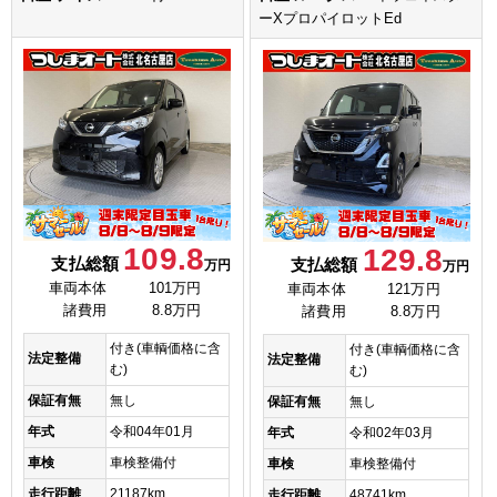
ーXプロパイロットEd
109.8
129.8
支払総額
支払総額
万円
万円
車両本体
101万円
車両本体
121万円
諸費用
8.8万円
諸費用
8.8万円
付き(車輌価格に含
付き(車輌価格に含
法定整備
法定整備
む)
む)
保証有無
無し
保証有無
無し
年式
令和04年01月
年式
令和02年03月
車検
車検整備付
車検
車検整備付
走行距離
21187km
走行距離
48741km