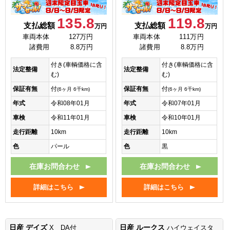
135.8
119.8
支払総額
支払総額
万円
万円
車両本体
127万円
車両本体
111万円
諸費用
8.8万円
諸費用
8.8万円
付き(車輌価格に含
付き(車輌価格に含
法定整備
法定整備
む)
む)
保証有無
付
保証有無
付
(6ヶ月 6千km)
(6ヶ月 6千km)
年式
令和08年01月
年式
令和07年01月
車検
令和11年01月
車検
令和10年01月
走行距離
10km
走行距離
10km
色
パール
色
黒
在庫お問合わせ
在庫お問合わせ
詳細はこちら
詳細はこちら
日産 デイズ
日産 ルークス
X DA付
ハイウェイスタ