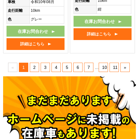
走行距離
10km
車検
令和10年08月
色
紺
走行距離
10km
色
グレー
在庫お問合わせ
在庫お問合わせ
詳細はこちら
詳細はこちら
«
1
2
3
4
5
6
7
...
10
11
»