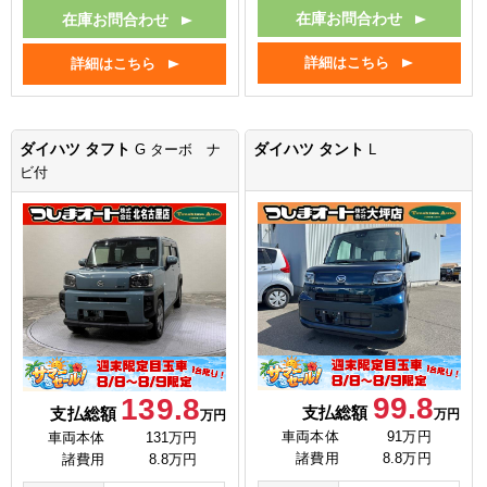
在庫お問合わせ
在庫お問合わせ
詳細はこちら
詳細はこちら
ダイハツ タフト
ダイハツ タント
G ターボ ナ
L
ビ付
99.8
139.8
支払総額
支払総額
万円
万円
車両本体
91万円
車両本体
131万円
諸費用
8.8万円
諸費用
8.8万円