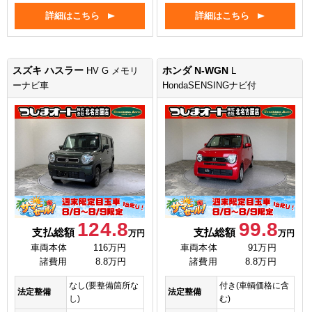
詳細はこちら
詳細はこちら
スズキ ハスラー
ホンダ N-WGN
HV G メモリ
L
ーナビ車
HondaSENSINGナビ付
124.8
99.8
支払総額
支払総額
万円
万円
車両本体
116万円
車両本体
91万円
諸費用
8.8万円
諸費用
8.8万円
なし(要整備箇所な
付き(車輌価格に含
法定整備
法定整備
し)
む)