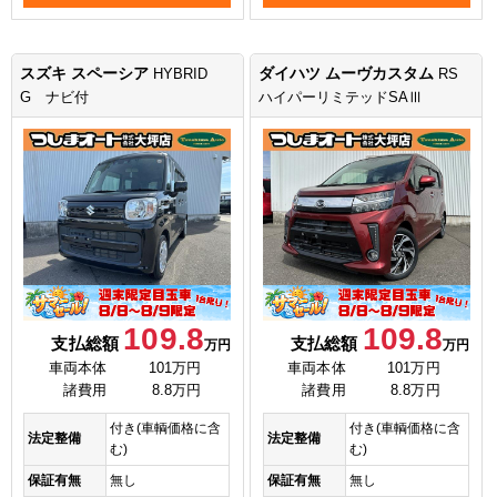
スズキ スペーシア
ダイハツ ムーヴカスタム
HYBRID
RS
G ナビ付
ハイパーリミテッドSAⅢ
109.8
109.8
支払総額
支払総額
万円
万円
車両本体
101万円
車両本体
101万円
諸費用
8.8万円
諸費用
8.8万円
付き(車輌価格に含
付き(車輌価格に含
法定整備
法定整備
む)
む)
保証有無
無し
保証有無
無し