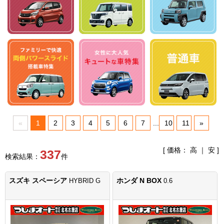
«
1
2
3
4
5
6
7
...
10
11
»
[ 価格：
高
｜
安
]
337
検索結果：
件
スズキ スペーシア
ホンダ N BOX
HYBRID G
0.6