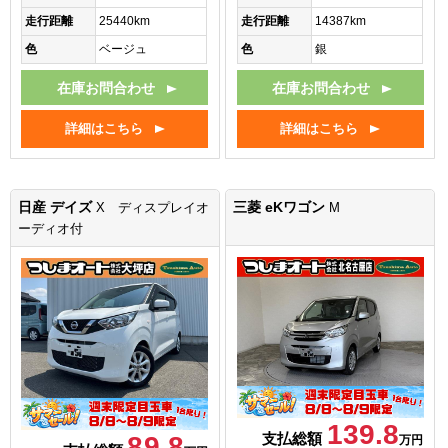
走行距離
25440km
走行距離
14387km
色
ベージュ
色
銀
在庫お問合わせ
在庫お問合わせ
詳細はこちら
詳細はこちら
日産 デイズ
三菱 eKワゴン
X ディスプレイオ
M
ーディオ付
139.8
支払総額
89.8
万円