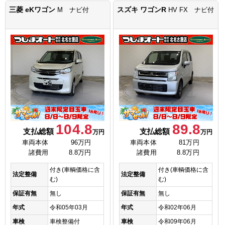
三菱 eKワゴン
スズキ ワゴンR
M ナビ付
HV FX ナビ付
104.8
89.8
支払総額
支払総額
万円
万円
車両本体
96万円
車両本体
81万円
諸費用
8.8万円
諸費用
8.8万円
付き(車輌価格に含
付き(車輌価格に含
法定整備
法定整備
む)
む)
保証有無
無し
保証有無
無し
年式
令和05年03月
年式
令和02年06月
車検
車検整備付
車検
令和09年06月