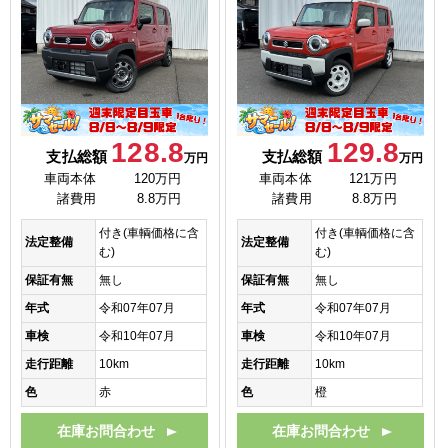
128.8
129.8
支払総額
支払総額
万円
万円
車両本体
120万円
車両本体
121万円
諸費用
8.8万円
諸費用
8.8万円
付き(車輌価格に含
付き(車輌価格に含
法定整備
法定整備
む)
む)
保証有無
無し
保証有無
無し
年式
令和07年07月
年式
令和07年07月
車検
令和10年07月
車検
令和10年07月
走行距離
10km
走行距離
10km
色
赤
色
橙
在庫お問合わせ
在庫お問合わせ