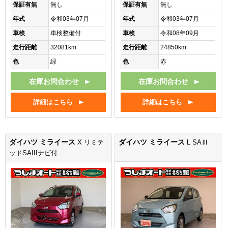
保証有無
無し
保証有無
無し
年式
令和03年07月
年式
令和03年07月
車検
車検整備付
車検
令和08年09月
走行距離
32081km
走行距離
24850km
色
緑
色
赤
在庫お問合わせ
在庫お問合わせ
詳細はこちら
詳細はこちら
ダイハツ ミライース
ダイハツ ミライース
X リミテ
L SAⅢ
ッドSAIIIナビ付