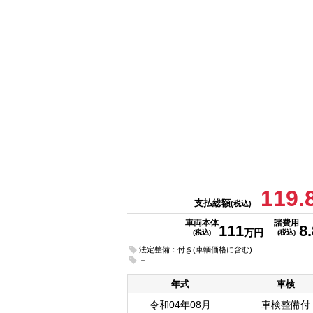
119.
支払総額
(税込)
車両本体
諸費用
111
8.
万円
(税込)
(税込)
法定整備：付き(車輌価格に含む)
－
年式
車検
令和04年08月
車検整備付