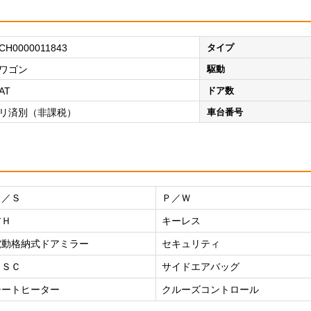
CH0000011843
タイプ
ワゴン
駆動
AT
ドア数
リ済別（非課税）
車台番号
Ｐ／Ｓ
Ｐ／Ｗ
右Ｈ
キーレス
電動格納式ドアミラー
セキュリティ
ＥＳＣ
サイドエアバッグ
シートヒーター
クルーズコントロール