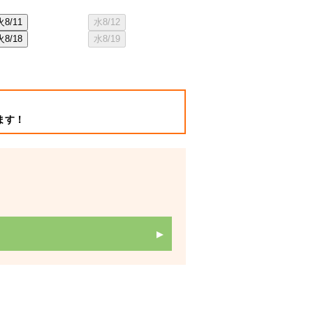
火
8/11
水
8/12
木
8/20
金
8/2
火
8/18
水
8/19
木
8/27
金
8/2
ます！