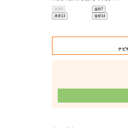
木
8/6
金
8/7
木
8/13
金
8/14
ナビ