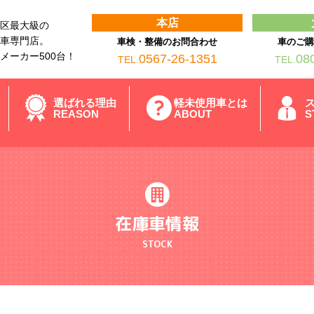
本店
区最大級の
車専門店。
車検・整備のお問合わせ
車のご
メーカー500台！
0567-26-1351
08
TEL.
TEL.
選ばれる理由
軽未使用車とは
REASON
ABOUT
S
在庫車情報
STOCK