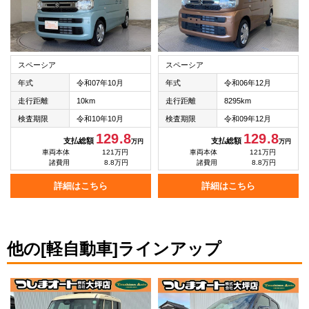
スペーシア
スペーシア
年式
令和07年10月
年式
令和06年12月
走行距離
10km
走行距離
8295km
検査期限
令和10年10月
検査期限
令和09年12月
129.8
129.8
支払総額
支払総額
万円
万円
車両本体
121万円
車両本体
121万円
諸費用
8.8万円
諸費用
8.8万円
詳細はこちら
詳細はこちら
他の[軽自動車]ラインアップ