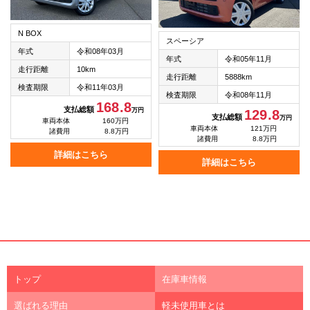
N BOX
スペーシア
年式
令和08年03月
年式
令和05年11月
走行距離
10km
走行距離
5888km
検査期限
令和11年03月
検査期限
令和08年11月
168.8
支払総額
万円
129.8
支払総額
万円
車両本体
160万円
車両本体
121万円
諸費用
8.8万円
諸費用
8.8万円
詳細はこちら
詳細はこちら
トップ
在庫車情報
選ばれる理由
軽未使用車とは