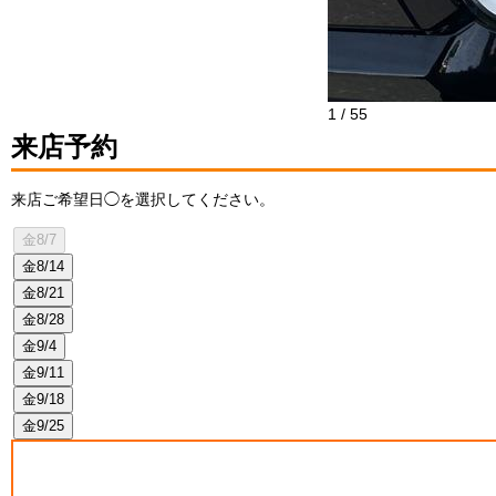
1
/
55
来店予約
来店ご希望日◯を選択してください。
金
8/7
金
8/14
金
8/21
金
8/28
金
9/4
金
9/11
金
9/18
金
9/25