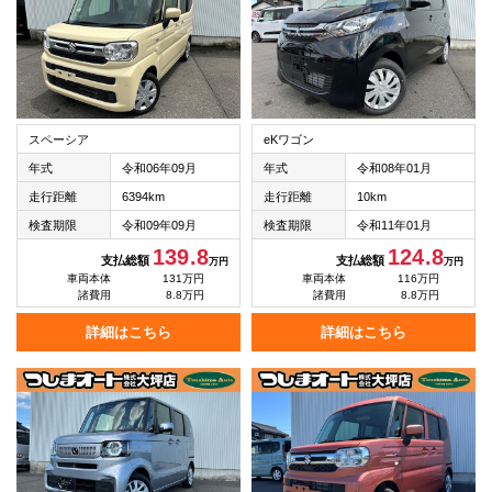
スペーシア
eKワゴン
年式
令和06年09月
年式
令和08年01月
走行距離
6394km
走行距離
10km
検査期限
令和09年09月
検査期限
令和11年01月
139.8
124.8
支払総額
支払総額
万円
万円
車両本体
131万円
車両本体
116万円
諸費用
8.8万円
諸費用
8.8万円
詳細はこちら
詳細はこちら