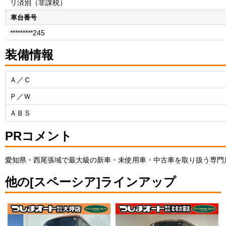
リ済別（非課税）
車台番号
*********245
装備情報
Ａ／Ｃ
Ｐ／Ｗ
ＡＢＳ
PRコメント
愛知県・西尾張域で最大級の新車・未使用車・中古車を取り扱う専門
他の[スペーシア]ラインアップ