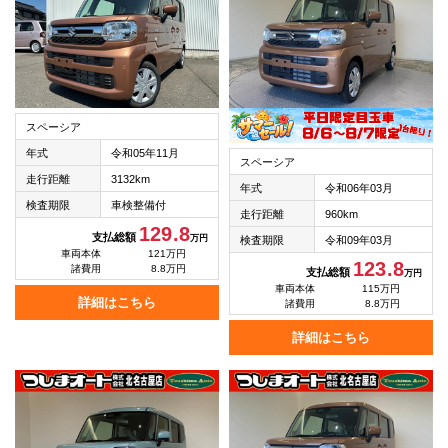
スペーシア
年式
令和05年11月
スペーシア
走行距離
3132km
年式
令和06年03月
検査期限
車検整備付
走行距離
960km
129.8
支払総額
万円
検査期限
令和09年03月
車両本体
121万円
123.8
諸費用
8.8万円
支払総額
万円
車両本体
115万円
詳細はこちら
諸費用
8.8万円
詳細はこちら